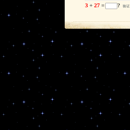
3
+
27
=
?
验证