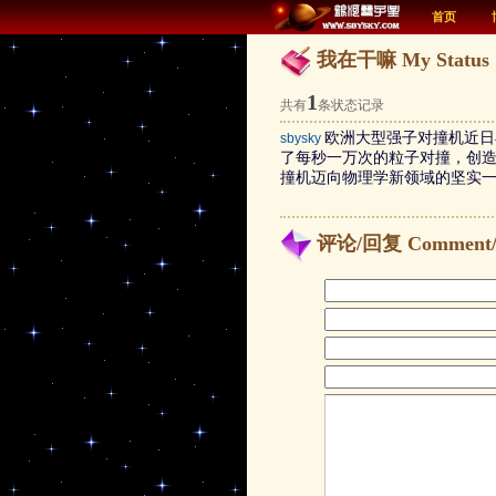
首页
我在干嘛 My Status
1
共有
条状态记录
欧洲大型强子对撞机近日
sbysky
了每秒一万次的粒子对撞，创
撞机迈向物理学新领域的坚实
评论/回复 Comment/