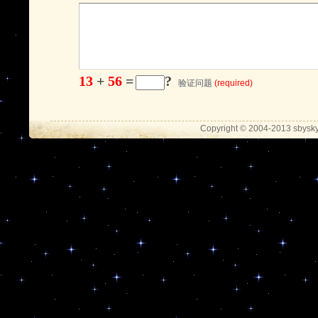
13
+
56
=
?
验证问题
(required)
Copyright © 2004-2013 sbysky.