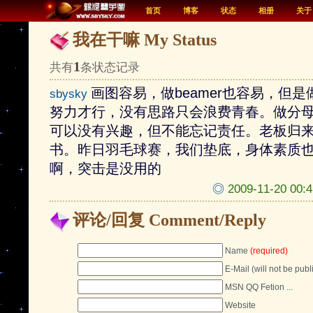
首页
博客
状态
相册
关于
我在干嘛 My Status
1
共有
条状态记录
画图容易，做beamer也容易，但
sbysky
努力才行，没有思路只会浪费青春。做分
可以没有兴趣，但不能忘记责任。老板归
书。昨日羽毛球赛，我们垫底，身体素质
啊，突击是没用的
◎
2009-11-20 
评论/回复 Comment/Reply
Name
(required)
E-Mail (will not be pub
MSN QQ Fetion ...
Website