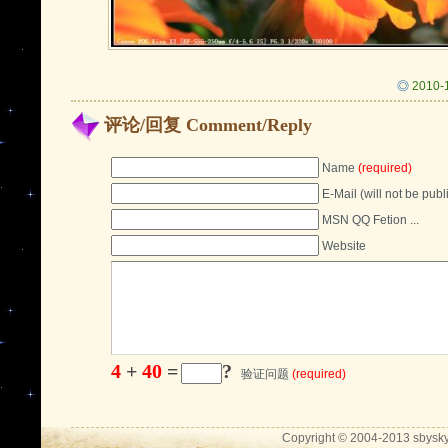
◎
2010
评论/回复 Comment/Reply
Name
(required)
E-Mail (will not be pub
MSN QQ Fetion ...
Website
4
+
40
=
?
验证问题
(required)
Copyright © 2004-2013 sbysky.